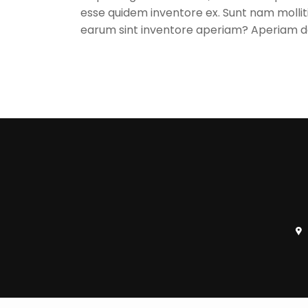
esse quidem inventore ex. Sunt nam molli
earum sint inventore aperiam? Aperiam d