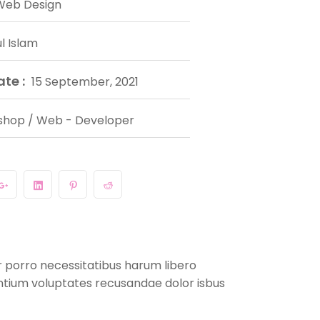
Web Design
l Islam
te :
15 September, 2021
shop / Web - Developer
r porro necessitatibus harum libero
antium voluptates recusandae dolor isbus