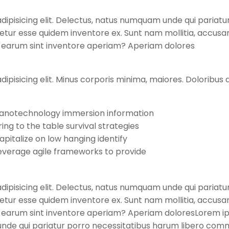
dipisicing elit. Delectus, natus numquam unde qui pariatu
enetur esse quidem inventore ex. Sunt nam mollitia, accus
i earum sint inventore aperiam? Aperiam dolores
dipisicing elit. Minus corporis minima, maiores. Doloribu
anotechnology immersion information
ring to the table survival strategies
apitalize on low hanging identify
everage agile frameworks to provide
dipisicing elit. Delectus, natus numquam unde qui pariatu
enetur esse quidem inventore ex. Sunt nam mollitia, accus
 earum sint inventore aperiam? Aperiam doloresLorem ip
unde qui pariatur porro necessitatibus harum libero commod