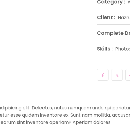
Category :
Client :
Nazru
Complete Da
Skills :
Photo
dipisicing elit. Delectus, natus numquam unde qui pariatu
enetur esse quidem inventore ex. Sunt nam mollitia, accus
i earum sint inventore aperiam? Aperiam dolores