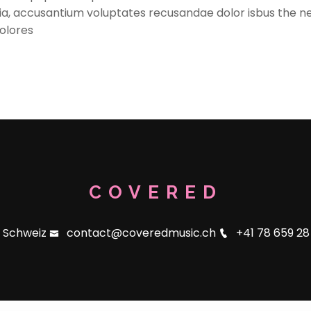
tia, accusantium voluptates recusandae dolor isbus the n
olores
COVERED
Schweiz
contact@coveredmusic.ch
+41 78 659 28