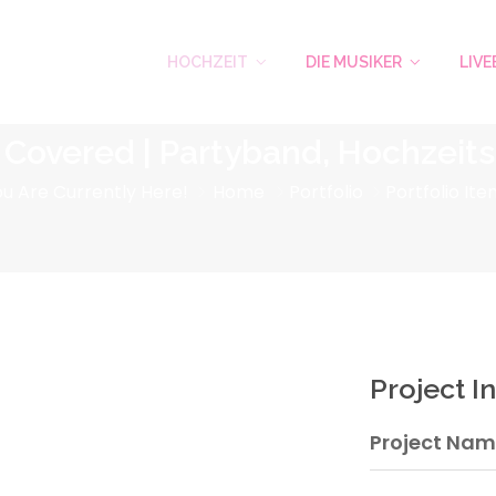
HOCHZEIT
DIE MUSIKER
LIV
 - Covered | Partyband, Hochzei
ou Are Currently Here!
Home
Portfolio
Portfolio Ite
Project I
Project Name