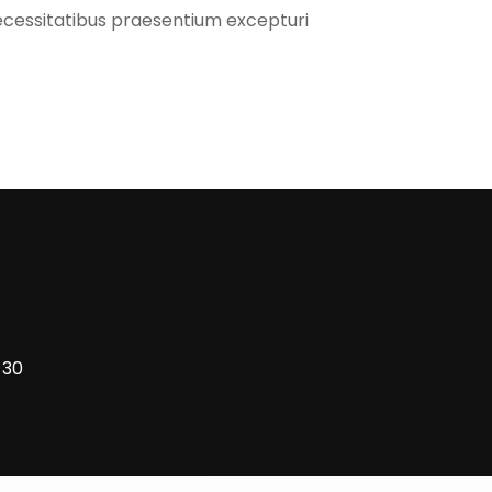
ecessitatibus praesentium excepturi
 30