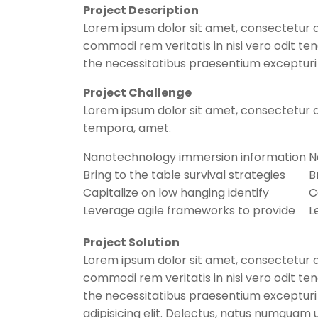
Project Description
Lorem ipsum dolor sit amet, consectetur a
commodi rem veritatis in nisi vero odit t
the necessitatibus praesentium exceptur
Project Challenge
Lorem ipsum dolor sit amet, consectetur a
tempora, amet.
Nanotechnology immersion information
N
Bring to the table survival strategies
B
Capitalize on low hanging identify
C
Leverage agile frameworks to provide
L
Project Solution
Lorem ipsum dolor sit amet, consectetur a
commodi rem veritatis in nisi vero odit t
the necessitatibus praesentium excepturi
adipisicing elit. Delectus, natus numquam 