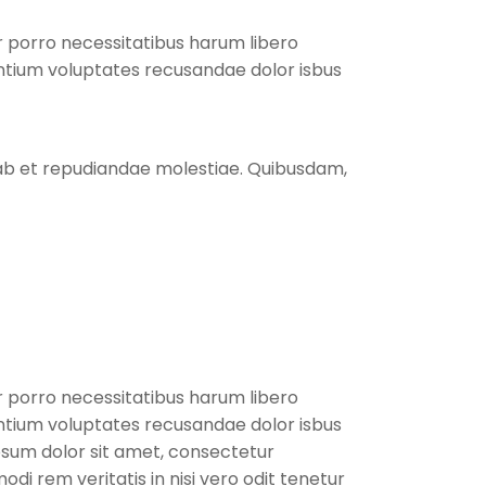
r porro necessitatibus harum libero
antium voluptates recusandae dolor isbus
s ab et repudiandae molestiae. Quibusdam,
r porro necessitatibus harum libero
antium voluptates recusandae dolor isbus
sum dolor sit amet, consectetur
i rem veritatis in nisi vero odit tenetur