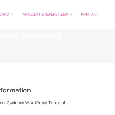
EBAND
ANGEBOT & REFERENZEN
KONTAKT
tsband, Coverband
m 1
nformation
 :
Business WordPress Template