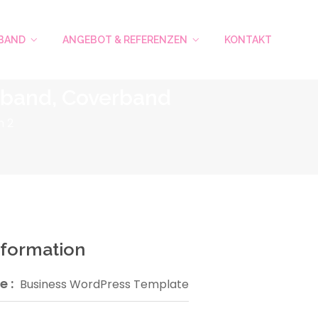
EBAND
ANGEBOT & REFERENZEN
KONTAKT
tsband, Coverband
m 2
nformation
 :
Business WordPress Template