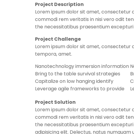
Project Description
Lorem ipsum dolor sit amet, consectetur a
commodi rem veritatis in nisi vero odit t
the necessitatibus praesentium exceptur
Project Challenge
Lorem ipsum dolor sit amet, consectetur a
tempora, amet.
Nanotechnology immersion information
N
Bring to the table survival strategies
B
Capitalize on low hanging identify
C
Leverage agile frameworks to provide
L
Project Solution
Lorem ipsum dolor sit amet, consectetur a
commodi rem veritatis in nisi vero odit t
the necessitatibus praesentium excepturi
adipisicing elit. Delectus, natus numquam 