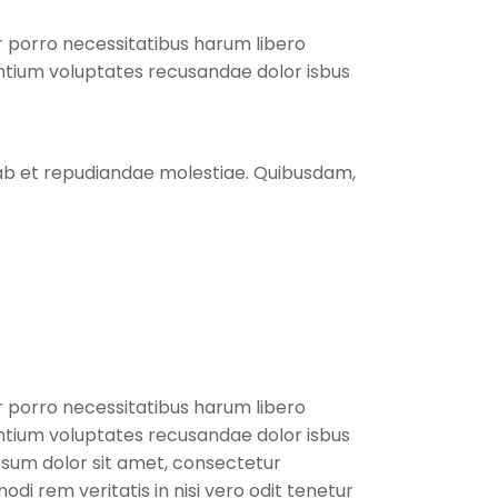
r porro necessitatibus harum libero
antium voluptates recusandae dolor isbus
s ab et repudiandae molestiae. Quibusdam,
r porro necessitatibus harum libero
antium voluptates recusandae dolor isbus
sum dolor sit amet, consectetur
i rem veritatis in nisi vero odit tenetur