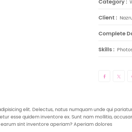
Category :
Client :
Nazru
Complete Da
Skills :
Photo
dipisicing elit. Delectus, natus numquam unde qui pariatu
enetur esse quidem inventore ex. Sunt nam mollitia, accus
i earum sint inventore aperiam? Aperiam dolores