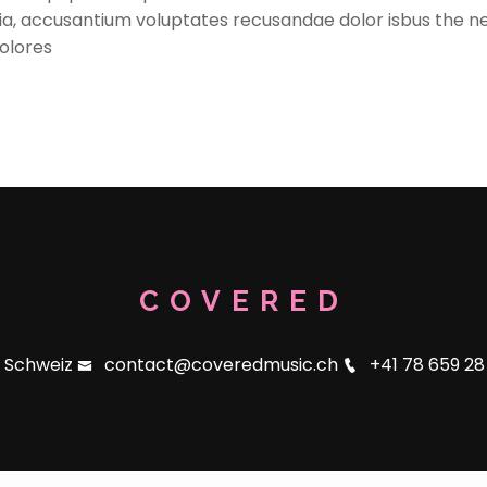
tia, accusantium voluptates recusandae dolor isbus the n
olores
COVERED
Schweiz
contact@coveredmusic.ch
+41 78 659 28