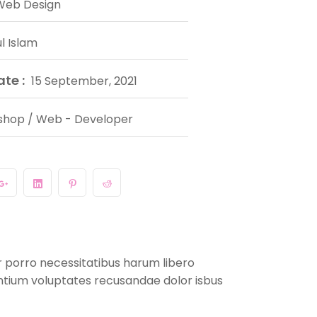
Web Design
l Islam
te :
15 September, 2021
shop / Web - Developer
r porro necessitatibus harum libero
antium voluptates recusandae dolor isbus