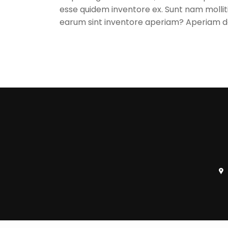
esse quidem inventore ex. Sunt nam molli
earum sint inventore aperiam? Aperiam d