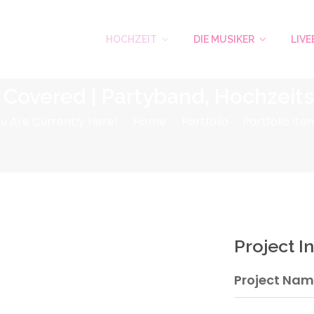
HOCHZEIT
DIE MUSIKER
LIV
 - Covered | Partyband, Hochzei
u Are Currently Here!
Home
Portfolio
Portfolio Ite
Project I
Project Name