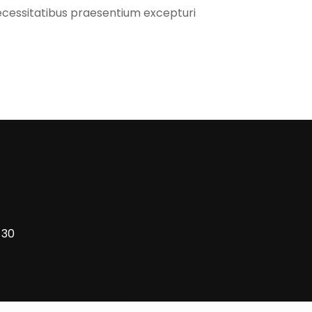
ecessitatibus praesentium excepturi
 30