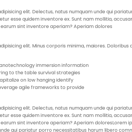
dipisicing elit. Delectus, natus numquam unde qui pariatu
enetur esse quidem inventore ex. Sunt nam mollitia, accus
i earum sint inventore aperiam? Aperiam dolores
dipisicing elit. Minus corporis minima, maiores. Doloribu
anotechnology immersion information
ring to the table survival strategies
apitalize on low hanging identify
everage agile frameworks to provide
dipisicing elit. Delectus, natus numquam unde qui pariatu
enetur esse quidem inventore ex. Sunt nam mollitia, accus
 earum sint inventore aperiam? Aperiam doloresLorem ip
unde qui pariatur porro necessitatibus harum libero commod